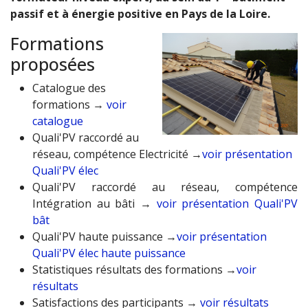
passif et à énergie positive en Pays de la Loire.
Formations
proposées
Catalogue des
formations →
voir
catalogue
Quali'PV raccordé au
réseau, compétence Electricité
→
voir présentation
Quali'PV élec
Quali'PV raccordé au réseau, compétence
Intégration au bâti →
voir présentation Quali'PV
bât
Quali'PV haute puissance →
voir présentation
Quali'PV élec haute puissance
Statistiques résultats des formations →
voir
résultats
Satisfactions des participants →
voir résultats